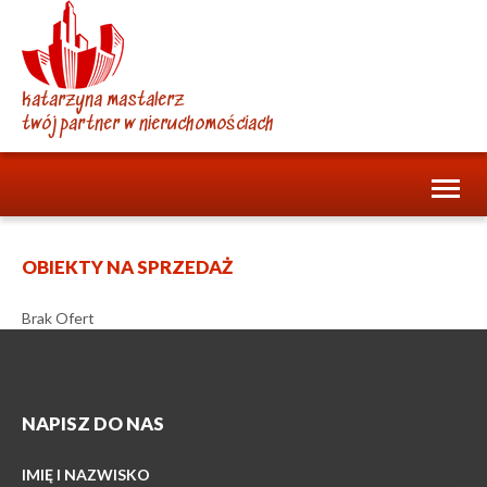
katarzyna mastalerz
twój partner w nieruchomościach
Toggl
naviga
OBIEKTY NA SPRZEDAŻ
Brak Ofert
NAPISZ DO NAS
IMIĘ I NAZWISKO