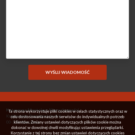
Katarzyna Mastalerz Nieruchomości
Ta strona wykorzystuje pliki cookies w celach statystycznych oraz w
Krakowskie Przedmieście 4/6
celu dostosowania naszych serwisów do indywidualnych potrzeb
00-333 Warszawa
klientów. Zmiany ustawień dotyczących plików cookie można
dokonać w dowolnej chwili modyfikując ustawienia przeglądarki.
Korzystanie z tej strony bez zmian ustawień dotyczących cookies