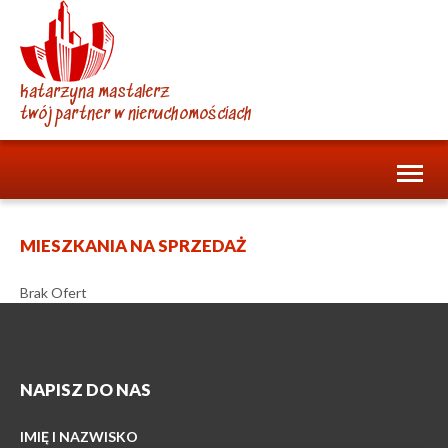
katarzyna mastalerz
twój partner w nieruchomościach
Toggl
naviga
MIESZKANIA NA SPRZEDAŻ
Brak Ofert
NAPISZ DO NAS
IMIĘ I NAZWISKO