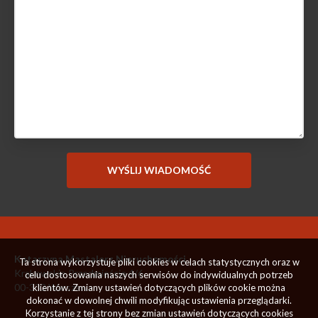
Katarzyna Mastalerz Nieruchomości
Ta strona wykorzystuje pliki cookies w celach statystycznych oraz w
Krakowskie Przedmieście 4/6
celu dostosowania naszych serwisów do indywidualnych potrzeb
00-333 Warszawa
klientów. Zmiany ustawień dotyczących plików cookie można
dokonać w dowolnej chwili modyfikując ustawienia przeglądarki.
Korzystanie z tej strony bez zmian ustawień dotyczących cookies