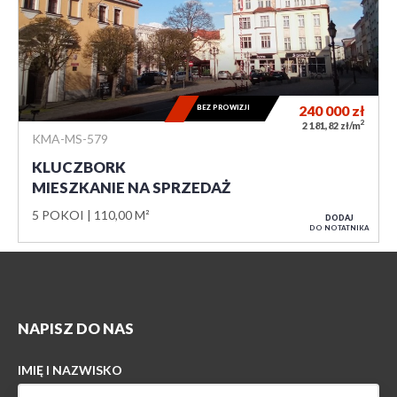
BEZ PROWIZJI
240 000
zł
2
2 181,82 zł/m
KMA-MS-579
KLUCZBORK
MIESZKANIE NA SPRZEDAŻ
5 POKOI
110,00 M²
DODAJ
DO NOTATNIKA
NAPISZ DO NAS
IMIĘ I NAZWISKO