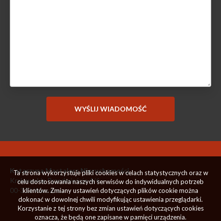
Katarzyna Mastalerz Nieruchomości
Ta strona wykorzystuje pliki cookies w celach statystycznych oraz w
Krakowskie Przedmieście 4/6
celu dostosowania naszych serwisów do indywidualnych potrzeb
00-333 Warszawa
klientów. Zmiany ustawień dotyczących plików cookie można
dokonać w dowolnej chwili modyfikując ustawienia przeglądarki.
Korzystanie z tej strony bez zmian ustawień dotyczących cookies
oznacza, że będą one zapisane w pamięci urządzenia.